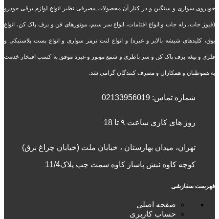
خودروی سواری و سنگین و در کنار آن محصولات مصرفی نظیر انواع لوازم برقی خودرو
(فیوز جات، رله جات و انواع افتامات، انواع سر سیم، موتورهای فن و برف پاک کن، انواع
بوق، کلیدهای شیشه بالابر و غیره) و انواع لنت ترمز سواری و انواع بست پلاستیکی و
فلزی و تیغه برف پاک کن و سر باطری و شمع موتور و غیره موفق به کسب افتخار خدمت
به هموطنان و همکاران و مصرف کنندگان گرامی شد.
شماره تماس:
02133956019
روز های کاری ساعت ۹ تا 18
تهران، میدان بهارستان ، خیابان ملت (خیابان چراغ برق)
کوچه کاوه نبش پاساژ کاوه سمت چپ پلاک11/4
فهرست سفارشی
صفحه اصلی
حساب کاربری