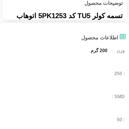
توضیحات محصول
تسمه کولر TU5 کد 5PK1253 اتوهاب
اطلاعات محصول
وزن
200 گرم
: 250
SMD :
: 50