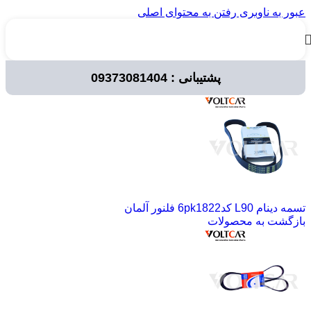
عبور به ناوبری
رفتن به محتوای اصلی
پشتیبانی : 09373081404
خانه
/
قطعات خودرو
/
لوازم مصرفی خودرو
/
تسمه ها
/
تسمه کولر
تسمه دینام L90 کد6pk1822 فلنور آلمان
بازگشت به محصولات