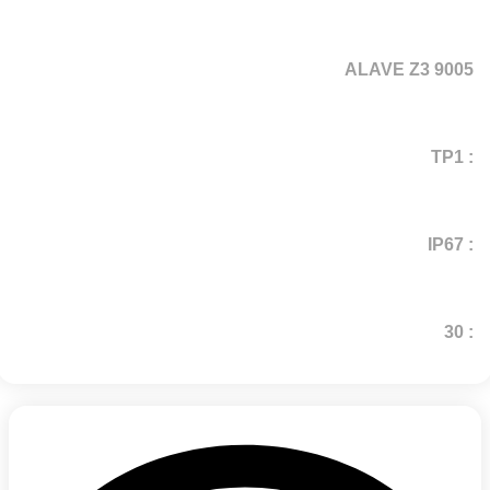
ALAVE Z3 9005
: TP1
: IP67
: 30